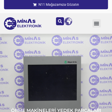
N11 Mağazamıza Gözatın
ÖRME MAKİNELERİ YEDEK PARÇALARI