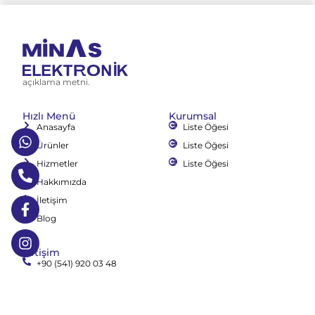
açıklama metni.
Hızlı Menü
Kurumsal
Anasayfa
Liste Öğesi
Ürünler
Liste Öğesi
Hizmetler
Liste Öğesi
Hakkımızda
İletişim
Blog
İletişim
+90 (541) 920 03 48
minaselektronik@gmail.com
Orhangazi Mh. 1656. Sk. No: 51/A Esenyurt / İSTANBUL