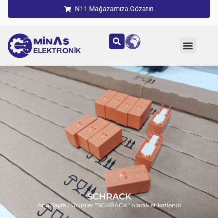
N11 Mağazamıza Gözatın
SCHRACK
Ana Sayfa
/ Ürünler “SCHRACK” olarak etiketlendi