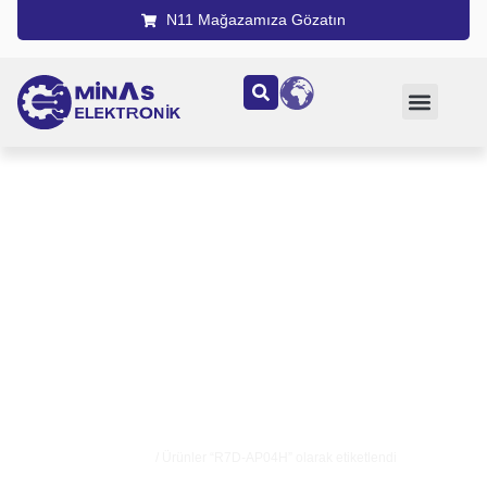
N11 Mağazamıza Gözatın
R7D-AP04H
Ana Sayfa
/ Ürünler “R7D-AP04H” olarak etiketlendi