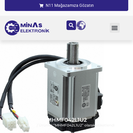
N11 Mağazamıza Gözatın
MHMF042L1U2
Ana Sayfa
/ Ürünler “MHMF042L1U2” olarak etiketlendi