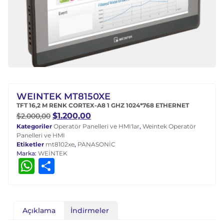
WEINTEK MT8150XE
TFT 16,2 M RENK CORTEX-A8 1 GHZ 1024*768 ETHERNET
$
1.200,00
$
2.000,00
Kategoriler
Operatör Panelleri ve HMI'lar
,
Weintek Operatör
Panelleri ve HMI
Etiketler
mt8102xe
,
PANASONİC
Marka:
WEİNTEK
WhatsApp
Share
Açıklama
İndirmeler