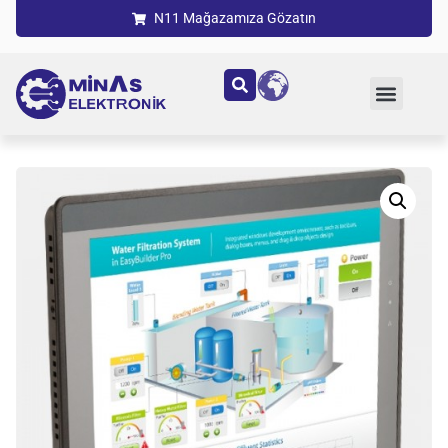
N11 Mağazamıza Gözatın